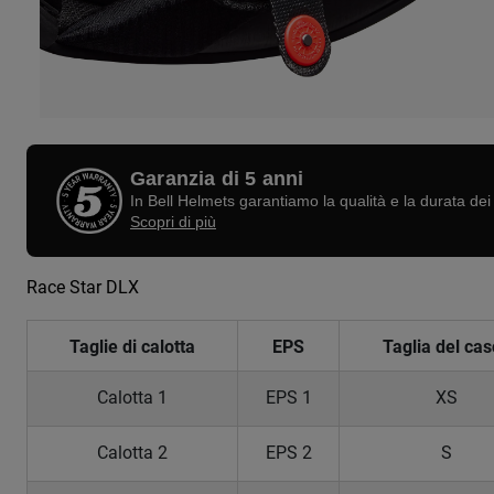
Garanzia di 5 anni
In Bell Helmets garantiamo la qualità e la durata dei 
Scopri di più
Race Star DLX
Taglie di calotta
EPS
Taglia del cas
Calotta 1
EPS 1
XS
Calotta 2
EPS 2
S