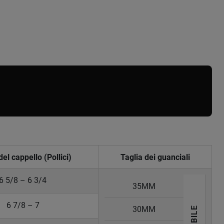
del cappello (Pollici)
Taglia dei guanciali
6 5/8 – 6 3/4
35MM
6 7/8 – 7
30MM