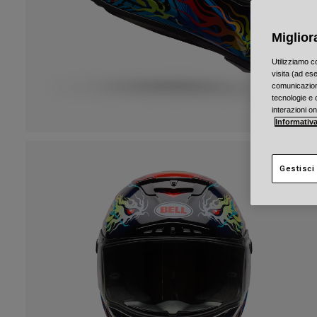
Miglior
Utilizziamo c
visita (ad ese
comunicazioni
tecnologie e c
interazioni o
Informativa
Gestisci