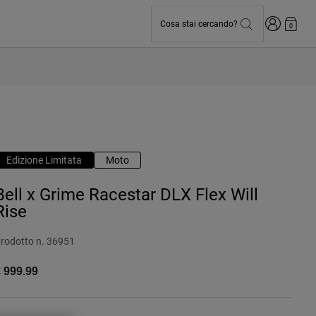
Accedi
Cosa stai cercando?
0
Edizione Limitata
Moto
Bell x Grime Racestar DLX Flex Will
Rise
rodotto n.
36951
 999.99