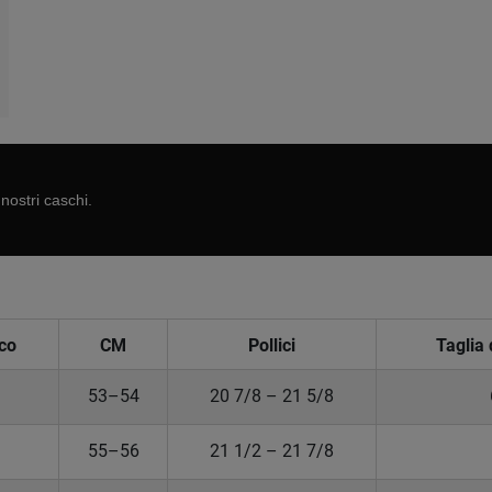
nostri caschi.
co
CM
Pollici
Taglia 
53–54
20 7/8 – 21 5/8
55–56
21 1/2 – 21 7/8