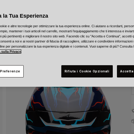
C
a la Tua Esperienza
ookie e altre tecnologie per ottimizzare la tua esperienza online. Ci aiutano a ricordarti, person
mpio, mantener i tuoi articoli nel carrello, mostrarti l’equipaggiamento che ti interessa e inviarti
 più pertinenti) e migliorare il nostro sito web. Facendo clic su "Accetta e Continua", accetti 
onsenti a noi e ai nostri partner di fiducia di raccogliere, utilizzare e condividere informazioni 
T
nline per personalizzare la tua esperienza digitale e i contenuti. Vuoi saperne di più? Consulta 
 sulla Privacy
.
 Preferenze
Rifiuta i Cookie Opzionali
Accetta