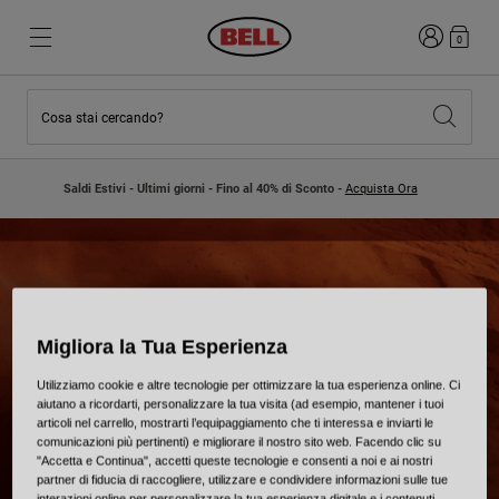
Accedi
0
Cosa stai cercando?
Novità e tendenze
Novità e tendenze
Nuovi arrivi
Nuovi arrivi
Saldi Estivi - Ultimi giorni - Fino al 40% di Sconto -
Acquista Ora
Best Sellers
Best Sellers
Collaborazioni
Collezione Bambino
Caschi Motocross Bambino
Lifestyle
Lifestyle
Esplora Bike
Esplora Moto
Migliora la Tua Esperienza
Mountain Bike
Utilizziamo cookie e altre tecnologie per ottimizzare la tua esperienza online. Ci
Integrali
aiutano a ricordarti, personalizzare la tua visita (ad esempio, mantener i tuoi
Integrali
articoli nel carrello, mostrarti l’equipaggiamento che ti interessa e inviarti le
Aperti / Jet
comunicazioni più pertinenti) e migliorare il nostro sito web. Facendo clic su
"Accetta e Continua", accetti queste tecnologie e consenti a noi e ai nostri
Strada e Gravel
partner di fiducia di raccogliere, utilizzare e condividere informazioni sulle tue
Motocross
interazioni online per personalizzare la tua esperienza digitale e i contenuti.