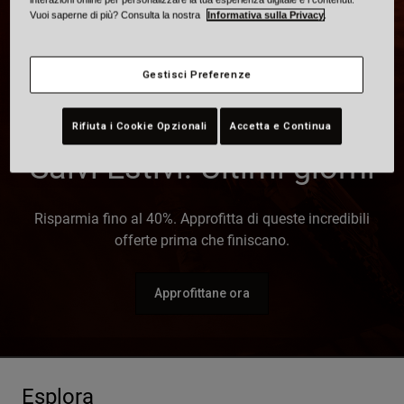
Vuoi saperne di più? Consulta la nostra
Informativa sulla Privacy
.
Città e Commuting
Adventure
BMX
Gestisci Preferenze
Rétro
Ricambi
Rifiuta i Cookie Opzionali
Accetta e Continua
Ricambi
Salvi Estivi: Ultimi giorni
Mostra tutto
Mostra tutto
Risparmia fino al 40%.
Approfitta di queste incredibili
offerte prima che finiscano.
Approfittane ora
Esplora
Bell X Death Spray | Custom 500
Lithi