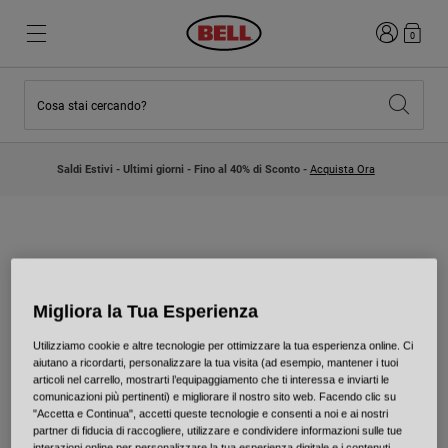
Accedi
0
Cosa stai cercando?
Novità e tendenze
Novità e tendenze
Nuovi arrivi
Nuovi arrivi
Saldi Estivi - Ultimi giorni - Fino al 40% di Sconto -
Acquista Ora
Best Sellers
Best Sellers
Collaborazioni
Collezione Bambino
Caschi Motocross Bambino
Lifestyle
Lifestyle
Esplora Bike
DIVENTA
Esplora Moto
Migliora la Tua Esperienza
DISTRIBUTORE
Mountain Bike
Utilizziamo cookie e altre tecnologie per ottimizzare la tua esperienza online. Ci
Integrali
aiutano a ricordarti, personalizzare la tua visita (ad esempio, mantener i tuoi
Integrali
articoli nel carrello, mostrarti l’equipaggiamento che ti interessa e inviarti le
COME POSSO RICEVERE
Aperti / Jet
comunicazioni più pertinenti) e migliorare il nostro sito web. Facendo clic su
"Accetta e Continua", accetti queste tecnologie e consenti a noi e ai nostri
Strada e Gravel
partner di fiducia di raccogliere, utilizzare e condividere informazioni sulle tue
INFORMAZIONI SULLA
Motocross
interazioni online per personalizzare la tua esperienza digitale e i contenuti.