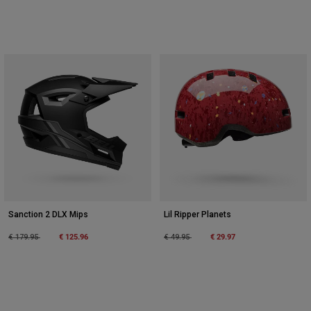
Sanction 2 DLX Mips
Lil Ripper Planets
Price reduced from
to
€ 125.96
Price reduced from
to
€ 29.97
€ 179.95
€ 49.95