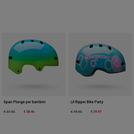
Span Plunge per bambini
Lil Ripper Bike Party
Price reduced from
to
€ 38.46
Price reduced from
to
€ 29.97
€ 54.95
€ 49.95