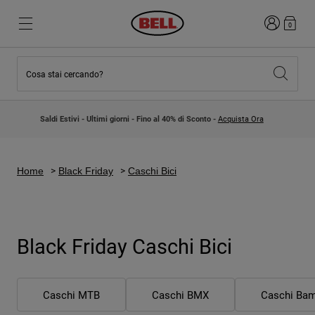
Accedi
0
Cosa stai cercando?
Novità e tendenze
Novità e tendenze
Nuovi arrivi
Nuovi arrivi
Saldi Estivi - Ultimi giorni - Fino al 40% di Sconto -
Acquista Ora
Best Sellers
Best Sellers
Collaborazioni
Collezione Bambino
Caschi Motocross Bambino
Lifestyle
Home
Black Friday
Caschi Bici
Lifestyle
Esplora Bike
Esplora Moto
Mountain Bike
Black Friday Caschi Bici
Integrali
Integrali
Aperti / Jet
Caschi MTB
Caschi BMX
Caschi Ba
Strada e Gravel
Motocross