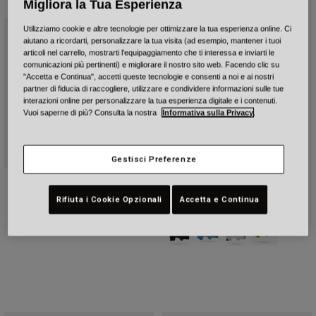
Migliora la Tua Esperienza
Utilizziamo cookie e altre tecnologie per ottimizzare la tua esperienza online. Ci
aiutano a ricordarti, personalizzare la tua visita (ad esempio, mantener i tuoi
articoli nel carrello, mostrarti l’equipaggiamento che ti interessa e inviarti le
comunicazioni più pertinenti) e migliorare il nostro sito web. Facendo clic su
"Accetta e Continua", accetti queste tecnologie e consenti a noi e ai nostri
partner di fiducia di raccogliere, utilizzare e condividere informazioni sulle tue
interazioni online per personalizzare la tua esperienza digitale e i contenuti.
Vuoi saperne di più? Consulta la nostra
Informativa sulla Privacy
.
Gestisci Preferenze
Super Air R Spherical
Local Solid
Rifiuta i Cookie Opzionali
Accetta e Continua
Price reduced from
to
€ 230.96
Price reduced from
to
€ 38.46
€ 329.95
€ 54.95
Product swatch type of Nero opac
Product swatch type of Blu
Product swatch type 
Product swatch