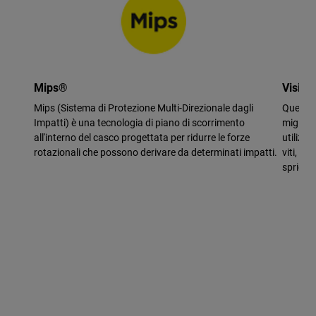
Mips®
Visier
Mips (Sistema di Protezione Multi-Direzionale dagli
Questo d
Impatti) è una tecnologia di piano di scorrimento
migliora
all'interno del casco progettata per ridurre le forze
utilizza
rotazionali che possono derivare da determinati impatti.
viti, si
sprigio