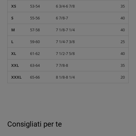
XS
53-54
6 3/4-6 7/8
35
S
55-56
6 7/8-7
40
M
57-58
7 1/8-7 1/4
40
L
59-60
7 1/4-7 3/8
25
XL
61-62
7 1/2-7 5/8
40
XXL
63-64
7 7/8-8
35
XXXL
65-66
8 1/8-8 1/4
20
Consigliati per te