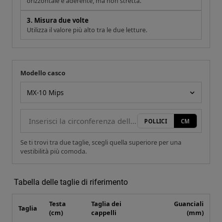
orizzontale e aderente, ma non stretta.
3. Misura due volte
Utilizza il valore più alto tra le due letture.
Modello casco
La tua misura
Modello casco
POLLICI
CM
Se ti trovi tra due taglie, scegli quella superiore per una
vestibilità più comoda.
Tabella delle taglie di riferimento
Testa
Taglia dei
Guanciali
Taglia
(cm)
cappelli
(mm)