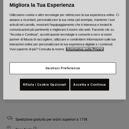
Migliora la Tua Esperienza
Colore -
Mimetizzazione blu
Utilizziamo cookie e altre tecnologie per ottimizzare la tua esperienza online. Ci
aiutano a ricordarti, personalizzare la tua visita (ad esempio, mantener i tuoi
articoli nel carrello, mostrarti l’equipaggiamento che ti interessa e inviarti le
comunicazioni più pertinenti) e migliorare il nostro sito web. Facendo clic su
"Accetta e Continua", accetti queste tecnologie e consenti a noi e ai nostri
selezionato
partner di fiducia di raccogliere, utilizzare e condividere informazioni sulle tue
interazioni online per personalizzare la tua esperienza digitale e i contenuti.
Taglia
Tabella taglie
Vuoi saperne di più? Consulta la nostra
Informativa sulla Privacy
.
XS
S
M
L
XL
2XL
Gestisci Preferenze
selezionato
Esaurito
Rifiuta i Cookie Opzionali
Accetta e Continua
Aggiungi al carrello
Spedizione gratuita per ordini superiori a 175€