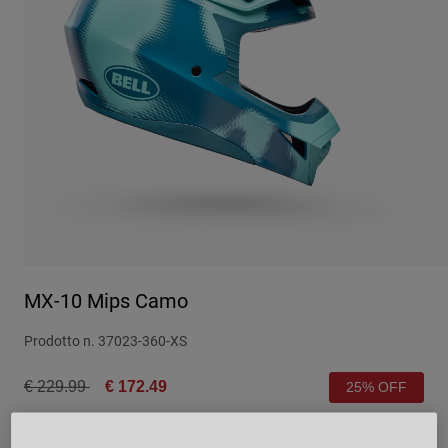
Città e Commuting
Adventure
BMX
Rétro
Ricambi
Ricambi
Mostra tutto
Mostra tutto
MX-10 Mips Camo
Prodotto n.
37023-360-XS
Price reduced from
to
€ 229.99
€ 172.49
25% OFF