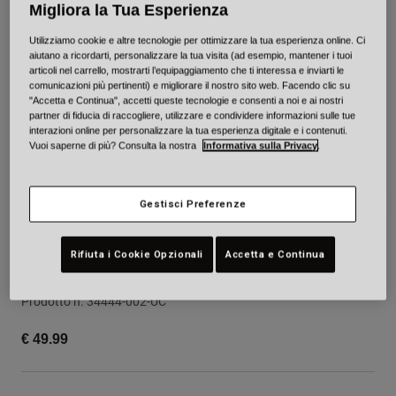
Migliora la Tua Esperienza
Città e Commuting
Adventure
Utilizziamo cookie e altre tecnologie per ottimizzare la tua esperienza online. Ci
aiutano a ricordarti, personalizzare la tua visita (ad esempio, mantener i tuoi
BMX
articoli nel carrello, mostrarti l’equipaggiamento che ti interessa e inviarti le
Rétro
comunicazioni più pertinenti) e migliorare il nostro sito web. Facendo clic su
"Accetta e Continua", accetti queste tecnologie e consenti a noi e ai nostri
Ricambi
partner di fiducia di raccogliere, utilizzare e condividere informazioni sulle tue
Ricambi
interazioni online per personalizzare la tua esperienza digitale e i contenuti.
Vuoi saperne di più? Consulta la nostra
Informativa sulla Privacy
.
Mostra tutto
Mostra tutto
Gestisci Preferenze
Rifiuta i Cookie Opzionali
Accetta e Continua
Lil Ripper
Prodotto n.
34444-002-UC
€ 49.99