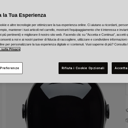
C
a la Tua Esperienza
ookie e altre tecnologie per ottimizzare la tua esperienza online. Ci aiutano a ricordarti, person
mpio, mantener i tuoi articoli nel carrello, mostrarti l’equipaggiamento che ti interessa e inviarti
 più pertinenti) e migliorare il nostro sito web. Facendo clic su "Accetta e Continua", accetti 
T
onsenti a noi e ai nostri partner di fiducia di raccogliere, utilizzare e condividere informazioni 
nline per personalizzare la tua esperienza digitale e i contenuti. Vuoi saperne di più? Consulta 
 sulla Privacy
.
 Preferenze
Rifiuta i Cookie Opzionali
Accetta