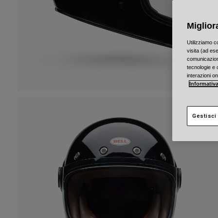
Miglior
Utilizziamo c
visita (ad ese
comunicazioni
tecnologie e c
interazioni o
Informativa
Gestisci