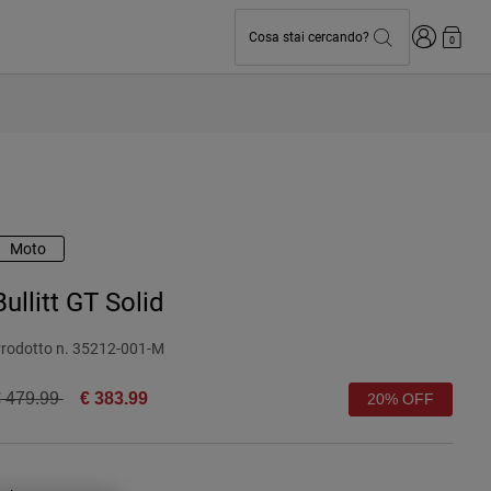
Accedi
Cosa stai cercando?
0
Moto
Bullitt GT Solid
rodotto n.
35212-001-M
rice reduced from
to
 479.99
€ 383.99
20% OFF