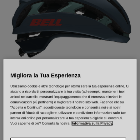
Città e Commuting
Adventure
BMX
Rétro
Ricambi
Ricambi
Mostra tutto
Mostra tutto
Migliora la Tua Esperienza
Utilizziamo cookie e altre tecnologie per ottimizzare la tua esperienza online. Ci
aiutano a ricordarti, personalizzare la tua visita (ad esempio, mantener i tuoi
XR Spherical Flare
articoli nel carrello, mostrarti l’equipaggiamento che ti interessa e inviarti le
comunicazioni più pertinenti) e migliorare il nostro sito web. Facendo clic su
Prodotto n.
36593
"Accetta e Continua", accetti queste tecnologie e consenti a noi e ai nostri
partner di fiducia di raccogliere, utilizzare e condividere informazioni sulle tue
interazioni online per personalizzare la tua esperienza digitale e i contenuti.
Price reduced from
to
€ 229.95
€ 160.96
30% OFF
Vuoi saperne di più? Consulta la nostra
Informativa sulla Privacy
.