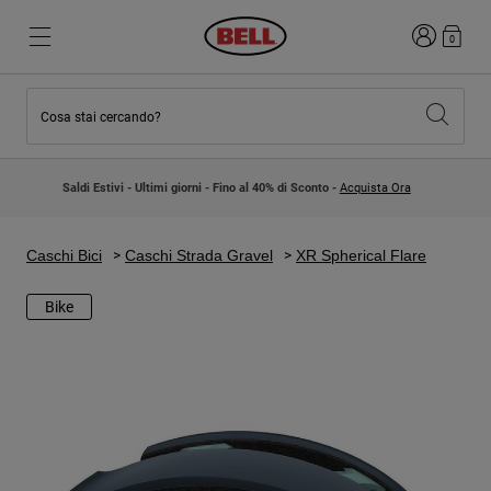
Accedi
0
Cosa stai cercando?
Novità e tendenze
Novità e tendenze
Nuovi arrivi
Nuovi arrivi
Saldi Estivi - Ultimi giorni - Fino al 40% di Sconto -
Acquista Ora
Best Sellers
Best Sellers
Collaborazioni
Collezione Bambino
Caschi Motocross Bambino
Lifestyle
Caschi Bici
Caschi Strada Gravel
XR Spherical Flare
Lifestyle
Esplora Bike
Esplora Moto
Bike
Mountain Bike
Integrali
Integrali
Aperti / Jet
Strada e Gravel
Motocross