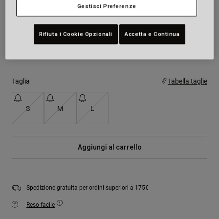
Gestisci Preferenze
Colore -
Blu
Rifiuta i Cookie Opzionali
Accetta e Continua
selezionato
Taglia
Tabella taglie
S
M
L
Aggiungi al carrello
Spedizione gratuita per ordini superiori a 175€
Reso facile