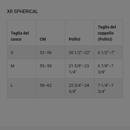
XR SPHERICAL
Taglia del
Taglia del
cappello
casco
CM
Pollici
(Pollici)
S
52–56
20 1/2"–22"
6 1/2"–7"
M
55–59
21 5/8"–23
6 7/8"–7
1/4"
3/8"
L
58–62
22 3/4"–24
7 1/4"–7
3/8"
3/4"