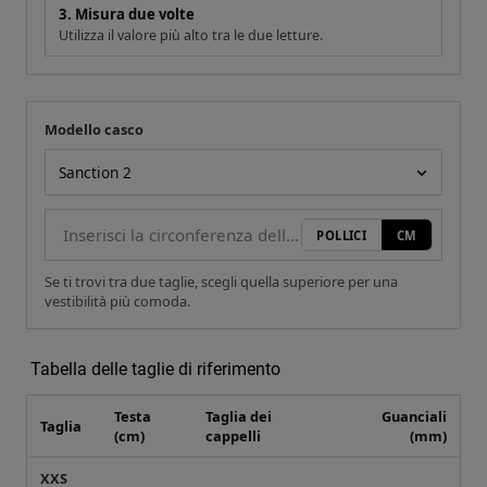
3. Misura due volte
Utilizza il valore più alto tra le due letture.
Modello casco
La tua misura
Modello casco
POLLICI
CM
Se ti trovi tra due taglie, scegli quella superiore per una
vestibilità più comoda.
Tabella delle taglie di riferimento
Testa
Taglia dei
Guanciali
Taglia
(cm)
cappelli
(mm)
XXS