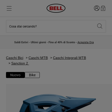
Accedi
0
Cosa stai cercando?
Novità e tendenze
Novità e tendenze
Nuovi arrivi
Nuovi arrivi
Saldi Estivi - Ultimi giorni - Fino al 40% di Sconto -
Acquista Ora
Best Sellers
Best Sellers
Collaborazioni
Collezione Bambino
Caschi Motocross Bambino
Lifestyle
Caschi Bici
Caschi MTB
Caschi Integrali MTB
Lifestyle
Esplora Bike
Sanction 2
Esplora Moto
Nuovo
Bike
Mountain Bike
Integrali
Integrali
Aperti / Jet
Strada e Gravel
Motocross