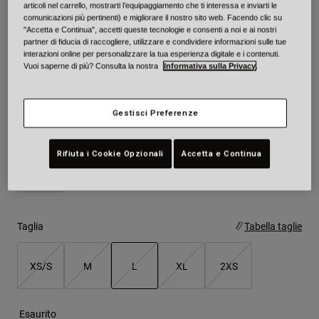
articoli nel carrello, mostrarti l’equipaggiamento che ti interessa e inviarti le
comunicazioni più pertinenti) e migliorare il nostro sito web. Facendo clic su
"Accetta e Continua", accetti queste tecnologie e consenti a noi e ai nostri
Colore -
Blu opaco
partner di fiducia di raccogliere, utilizzare e condividere informazioni sulle tue
interazioni online per personalizzare la tua esperienza digitale e i contenuti.
Vuoi saperne di più? Consulta la nostra
Informativa sulla Privacy
.
Gestisci Preferenze
selezionato
Rifiuta i Cookie Opzionali
Accetta e Continua
Taglia
Tabella taglie
XS/S
M
L
XL
2XS
selezionato
Esaurito