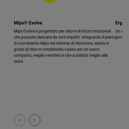
Mips® Evolve
Ergo F
Mips Evolve è progettato per ridurre le forze rotazionali
Un sist
che possono derivare da certi impatti. Integrando il piano
gomma f
di scorrimento Mips nel sistema di ritenzione, siamo in
grado di ridurre complessità e peso per un casco
compatto, meglio ventilato e che si adatta meglio alla
testa