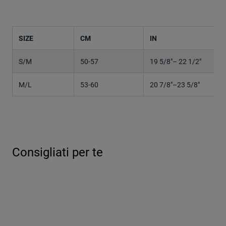
SIZE
CM
IN
S/M
50-57
19 5/8"– 22 1/2"
M/L
53-60
20 7/8"–23 5/8"
Consigliati per te