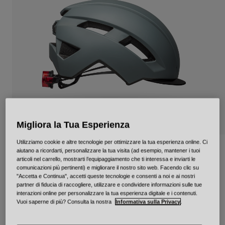
Città e Commuting
Adventure
BMX
Rétro
Ricambi
Ricambi
Mostra tutto
Mostra tutto
Migliora la Tua Esperienza
Utilizziamo cookie e altre tecnologie per ottimizzare la tua esperienza online. Ci
Daily LED Mips
aiutano a ricordarti, personalizzare la tua visita (ad esempio, mantener i tuoi
articoli nel carrello, mostrarti l’equipaggiamento che ti interessa e inviarti le
comunicazioni più pertinenti) e migliorare il nostro sito web. Facendo clic su
Prodotto n.
34332
"Accetta e Continua", accetti queste tecnologie e consenti a noi e ai nostri
partner di fiducia di raccogliere, utilizzare e condividere informazioni sulle tue
interazioni online per personalizzare la tua esperienza digitale e i contenuti.
Price reduced from
to
€ 129.95
€ 90.96
30% OFF
Vuoi saperne di più? Consulta la nostra
Informativa sulla Privacy
.