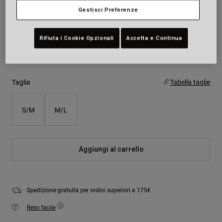
Gestisci Preferenze
Colore -
Grigio
Rifiuta i Cookie Opzionali
Accetta e Continua
selezionato
Taglia
Tabella taglie
S/M
M/L
Aggiungi al carrello
Spedizione gratuita per ordini superiori a 175€
Reso facile