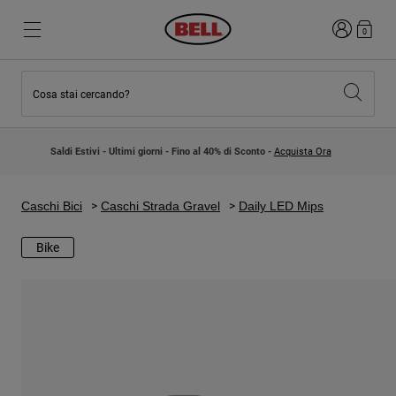
Accedi
0
Cosa stai cercando?
Novità e tendenze
Novità e tendenze
Nuovi arrivi
Nuovi arrivi
Saldi Estivi - Ultimi giorni - Fino al 40% di Sconto -
Acquista Ora
Best Sellers
Best Sellers
Collaborazioni
Collezione Bambino
Caschi Motocross Bambino
Lifestyle
Caschi Bici
Caschi Strada Gravel
Daily LED Mips
Lifestyle
Esplora Bike
Esplora Moto
Bike
Mountain Bike
Integrali
Integrali
Aperti / Jet
Strada e Gravel
Motocross