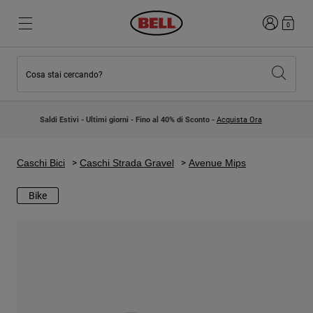
Accedi
0
Cosa stai cercando?
Novità e tendenze
Novità e tendenze
Nuovi arrivi
Nuovi arrivi
Saldi Estivi - Ultimi giorni - Fino al 40% di Sconto -
Acquista Ora
Best Sellers
Best Sellers
Collaborazioni
Collezione Bambino
Caschi Motocross Bambino
Lifestyle
Caschi Bici
Caschi Strada Gravel
Avenue Mips
Lifestyle
Esplora Bike
Esplora Moto
Bike
Mountain Bike
Integrali
Integrali
Aperti / Jet
Strada e Gravel
Motocross