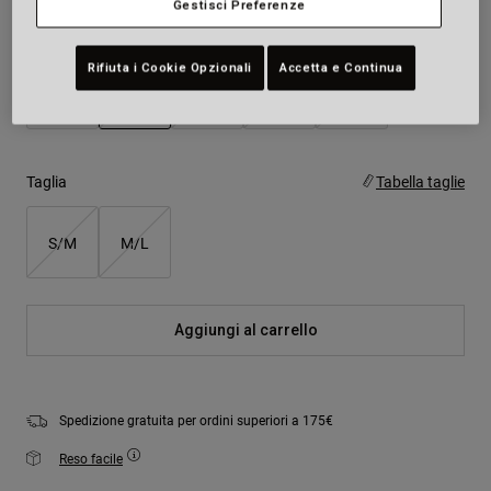
Gestisci Preferenze
Colore -
Grigio
Rifiuta i Cookie Opzionali
Accetta e Continua
selezionato
Taglia
Tabella taglie
S/M
M/L
Aggiungi al carrello
Spedizione gratuita per ordini superiori a 175€
Reso facile