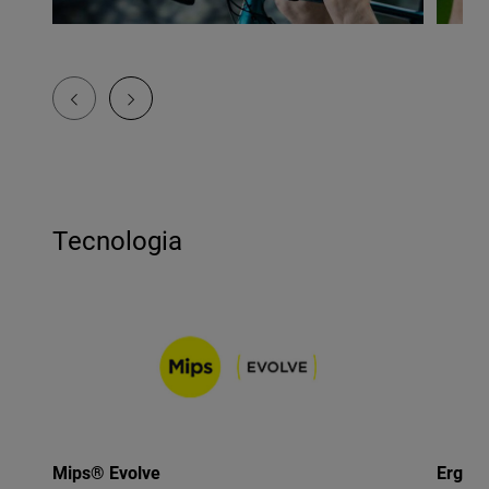
Tecnologia
Mips® Evolve
Ergo F