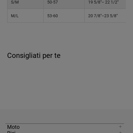
S/M
50-57
19 5/8"– 22 1/2"
M/L
53-60
20 7/8"–23 5/8"
Consigliati per te
Moto