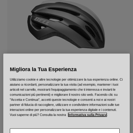
Città e Commuting
Adventure
BMX
Rétro
Ricambi
Ricambi
Mostra tutto
Mostra tutto
Migliora la Tua Esperienza
Utilizziamo cookie e altre tecnologie per ottimizzare la tua esperienza online. Ci
aiutano a ricordarti, personalizzare la tua visita (ad esempio, mantener i tuoi
Avenue Mips
articoli nel carrello, mostrarti l’equipaggiamento che ti interessa e inviarti le
comunicazioni più pertinenti) e migliorare il nostro sito web. Facendo clic su
"Accetta e Continua", accetti queste tecnologie e consenti a noi e ai nostri
Prodotto n.
34312
partner di fiducia di raccogliere, utilizzare e condividere informazioni sulle tue
interazioni online per personalizzare la tua esperienza digitale e i contenuti.
Price reduced from
to
€ 89.95
€ 62.96
30% OFF
Vuoi saperne di più? Consulta la nostra
Informativa sulla Privacy
.